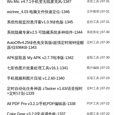
Wo Mic v4.7.1手机变无线麦克风-1347
录音工具
| 07-31
wiztree_4.03 电脑文件快速定位-1346
文件整理
| 07-31
系统性能监控悬浮窗v1.0.9绿色版-1345
监控工具
| 07-31
系统隐藏专家v2.5 可隐藏系统多种组件-1344
系统美化
| 07-30
AutoOffv4.25绿色免安装版/超强定时闹钟提醒
定时工具
| 07-30
器/仅696KB-1343
APK提取器 My APK v2.7.7纯净版-1342
提取工具
| 07-30
七彩色图片批量处理工具v16.1-1341
图片编辑
| 07-23
手机视频和图片压缩 v1.2.60-1340
压缩工具
| 07-23
定时自动化任务神器 zTasker v1.63/语音报时
定时工具
| 07-23
+定时计划-1339
All PDF Pro v3.2.1/手机PDF编辑器-1338
PDF工具
| 07-22
Color Gear v3.2.0安卓调色板-1337
绘图工具
| 07-22