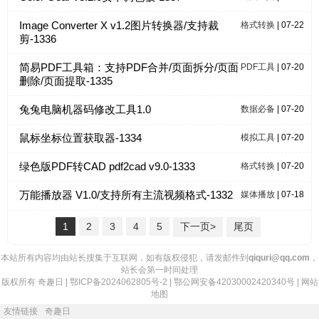
Image Converter X v1.2图片转换器/支持裁
格式转换
| 07-22
剪-1336
简易PDF工具箱：支持PDF合并/页面拆分/页面
PDF工具
| 07-20
删除/页面提取-1335
兔兔电脑机器码修改工具1.0
数据必备
| 07-20
鼠标坐标位置获取器-1334
模拟工具
| 07-20
绿色版PDF转CAD pdf2cad v9.0-1333
格式转换
| 07-20
万能播放器 V1.0/支持所有主流视频格式-1332
媒体播放
| 07-18
1
2
3
4
5
下一页>
尾页
本站所有内容均由站长搜集于互联网，如有版权侵犯，请发邮件到
qiquri@qq.com
，
站长会第一时间处理
版权所有
奇趣日
|
鄂ICP备2024062805号-2
|
鄂公网安备42030002420340号
|
网站
地图
友情链接
奇趣日