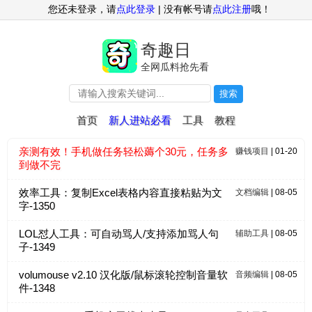
您还未登录，请
点此登录
| 没有帐号请
点此注册
哦！
奇趣日
全网瓜料抢先看
搜索
首页
新人进站必看
工具
教程
亲测有效！手机做任务轻松薅个30元，任务多
赚钱项目
| 01-20
到做不完
效率工具：复制Excel表格内容直接粘贴为文
文档编辑
| 08-05
字-1350
LOL怼人工具：可自动骂人/支持添加骂人句
辅助工具
| 08-05
子-1349
volumouse v2.10 汉化版/鼠标滚轮控制音量软
音频编辑
| 08-05
件-1348